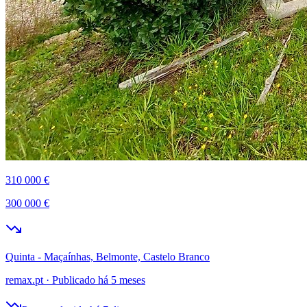
310 000 €
300 000 €
Quinta - Maçaínhas, Belmonte, Castelo Branco
remax.pt
·
Publicado há 5 meses