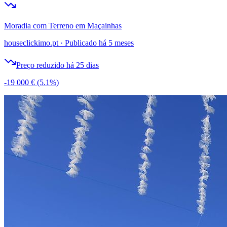
Moradia com Terreno em Maçainhas
houseclickimo.pt
·
Publicado há 5 meses
Preço reduzido há 25 dias
-19 000 €
(5.1%)