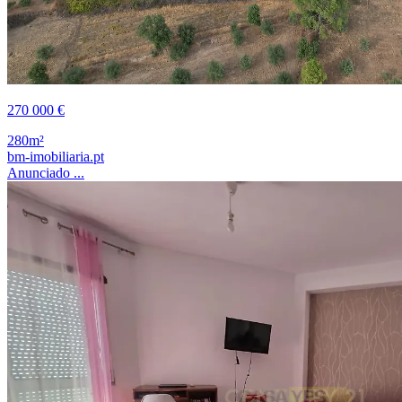
270 000 €
280m²
bm-imobiliaria.pt
Anunciado ...