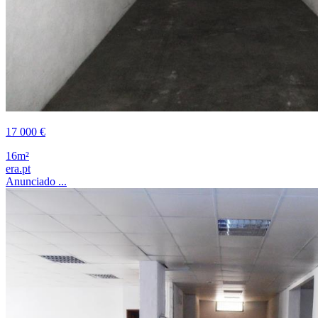
17 000 €
16m²
era.pt
Anunciado ...