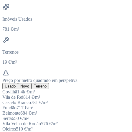
Imóveis Usados
781 €/m²
Terrenos
19 €/m²
Preço por metro quadrado em perspetiva
Usado
Novo
Terreno
Covilhã
1.4k
€/m²
Vila de Rei
814
€/m²
Castelo Branco
781
€/m²
Fundão
717
€/m²
Belmonte
684
€/m²
Sertã
650
€/m²
Vila Velha de Ródão
576
€/m²
Oleiros
510
€/m²