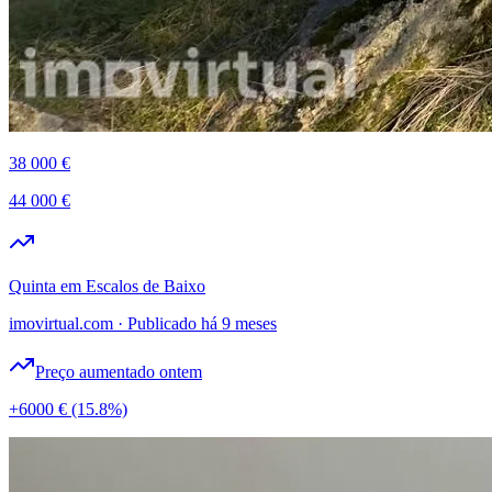
38 000 €
44 000 €
Quinta em Escalos de Baixo
imovirtual.com
·
Publicado há 9 meses
Preço aumentado ontem
+6000 €
(15.8%)