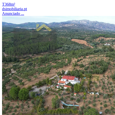
T3
68m²
dsimobiliaria.pt
Anunciado ...