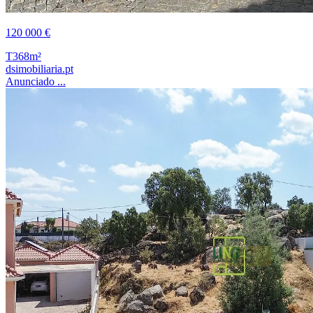
120 000 €
T3
68m²
dsimobiliaria.pt
Anunciado ...