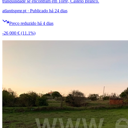
tranquilidade se encontram em Torre, Castelo Branco.
atlantispmr.pt
·
Publicado há 24 dias
Preço reduzido há 4 dias
-26 000 €
(11.1%)