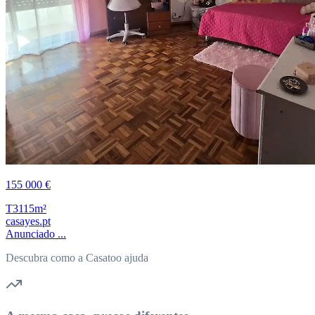
155 000 €
T3
115m²
casayes.pt
Anunciado ...
Descubra como a Casatoo ajuda