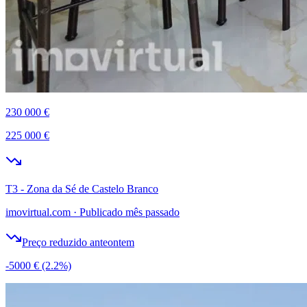
230 000 €
225 000 €
T3 - Zona da Sé de Castelo Branco
imovirtual.com
·
Publicado mês passado
Preço reduzido anteontem
-5000 €
(2.2%)