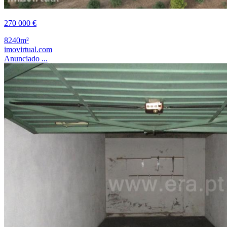
270 000 €
8240m²
imovirtual.com
Anunciado ...