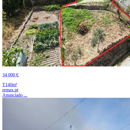
34 000 €
T1
40m²
remax.pt
Anunciado ...