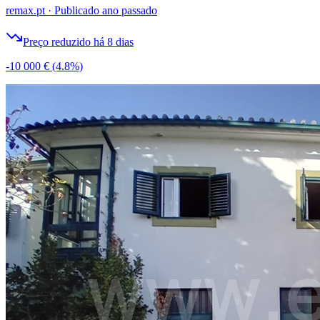
remax.pt
·
Publicado ano passado
Preço reduzido há 8 dias
-10 000 €
(4.8%)