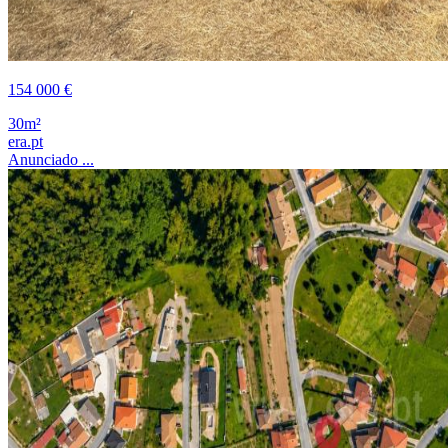
154 000 €
30m²
era.pt
Anunciado ...