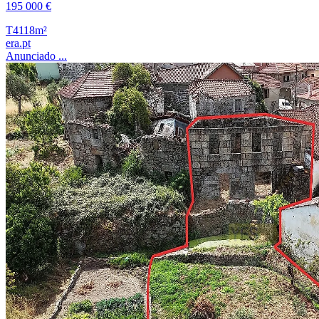
195 000 €
T4
118m²
era.pt
Anunciado ...