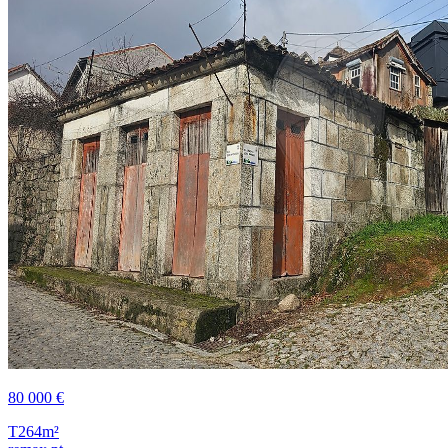
80 000 €
T2
64m²