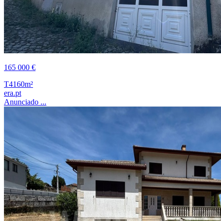
165 000 €
T4
160m²
era.pt
Anunciado ...