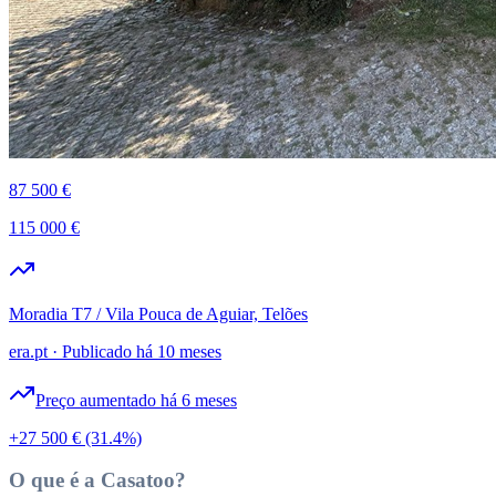
87 500 €
115 000 €
Moradia T7 / Vila Pouca de Aguiar, Telões
era.pt
·
Publicado há 10 meses
Preço aumentado há 6 meses
+27 500 €
(31.4%)
O que é a Casatoo?