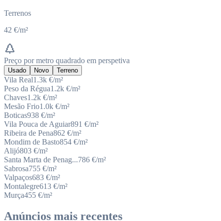
Terrenos
42 €/m²
Preço por metro quadrado em perspetiva
Usado
Novo
Terreno
Vila Real
1.3k
€/m²
Peso da Régua
1.2k
€/m²
Chaves
1.2k
€/m²
Mesão Frio
1.0k
€/m²
Boticas
938
€/m²
Vila Pouca de Aguiar
891
€/m²
Ribeira de Pena
862
€/m²
Mondim de Basto
854
€/m²
Alijó
803
€/m²
Santa Marta de Penag...
786
€/m²
Sabrosa
755
€/m²
Valpaços
683
€/m²
Montalegre
613
€/m²
Murça
455
€/m²
Anúncios mais recentes