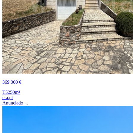
369 000 €
T5
250m²
era.pt
Anunciado ...