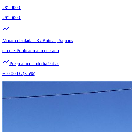
285 000 €
295 000 €
Moradia Isolada T3 / Boticas, Sapiãos
era.pt
·
Publicado ano passado
Preço aumentado há 9 dias
+10 000 €
(3.5%)