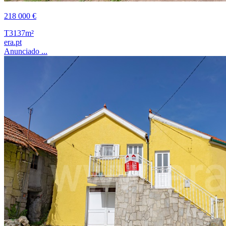
218 000 €
T3
137m²
era.pt
Anunciado ...