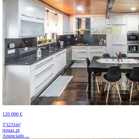
120 000 €
T3
231m²
remax.pt
Anunciado ...