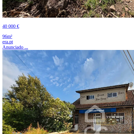
40 000 €
96m²
era.pt
Anunciado ...