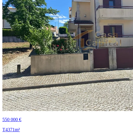
550 000 €
T4
371m²