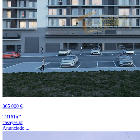
365 000 €
T3
161m²
casayes.pt
Anunciado ...