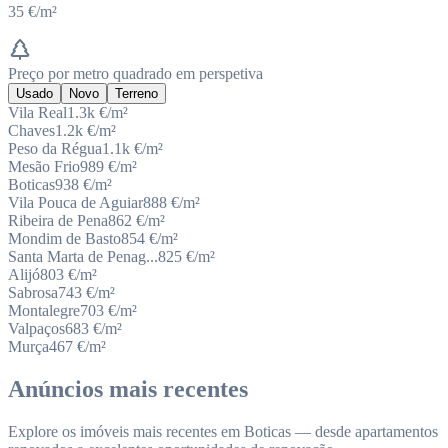
35 €/m²
Preço por metro quadrado em perspetiva
Usado
Novo
Terreno
Vila Real
1.3k
€/m²
Chaves
1.2k
€/m²
Peso da Régua
1.1k
€/m²
Mesão Frio
989
€/m²
Boticas
938
€/m²
Vila Pouca de Aguiar
888
€/m²
Ribeira de Pena
862
€/m²
Mondim de Basto
854
€/m²
Santa Marta de Penag...
825
€/m²
Alijó
803
€/m²
Sabrosa
743
€/m²
Montalegre
703
€/m²
Valpaços
683
€/m²
Murça
467
€/m²
Anúncios mais recentes
Explore os imóveis mais recentes em Boticas — desde apartamentos