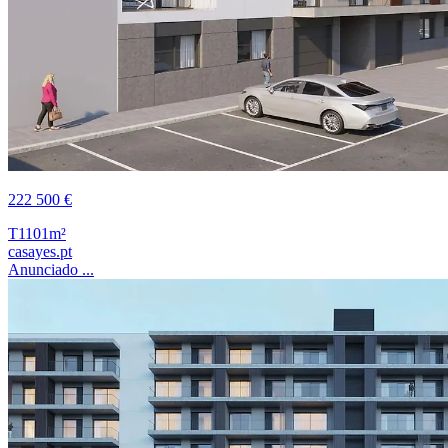
222 500 €
T1
101m²
casayes.pt
Anunciado ...