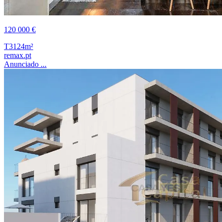
120 000 €
T3
124m²
remax.pt
Anunciado ...