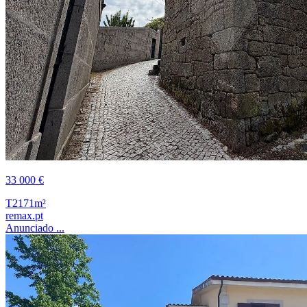
33 000 €
T2
171m²
remax.pt
Anunciado ...