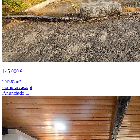
145 000 €
T4
362m²
comprarcasa.pt
Anunciado ...