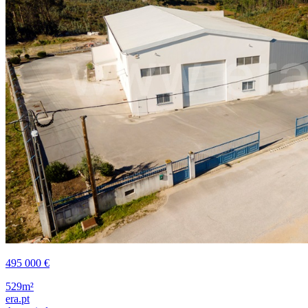
495 000 €
529m²
era.pt