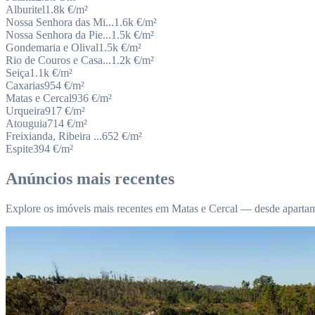
Alburitel
1.8k
€/m²
Nossa Senhora das Mi...
1.6k
€/m²
Nossa Senhora da Pie...
1.5k
€/m²
Gondemaria e Olival
1.5k
€/m²
Rio de Couros e Casa...
1.2k
€/m²
Seiça
1.1k
€/m²
Caxarias
954
€/m²
Matas e Cercal
936
€/m²
Urqueira
917
€/m²
Atouguia
714
€/m²
Freixianda, Ribeira ...
652
€/m²
Espite
394
€/m²
Anúncios mais recentes
Explore os imóveis mais recentes em Matas e Cercal — desde apartam