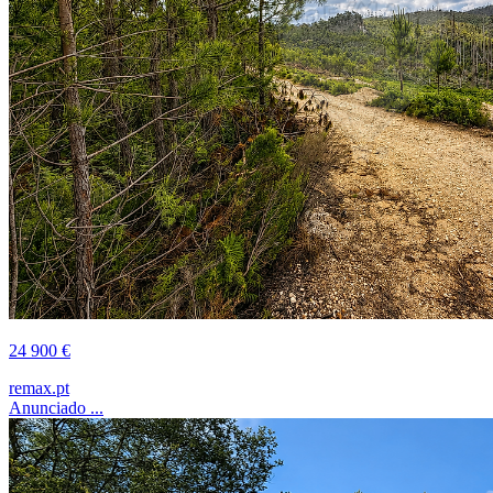
24 900 €
remax.pt
Anunciado ...