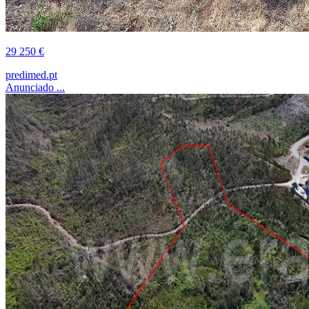
29 250 €
predimed.pt
Anunciado ...