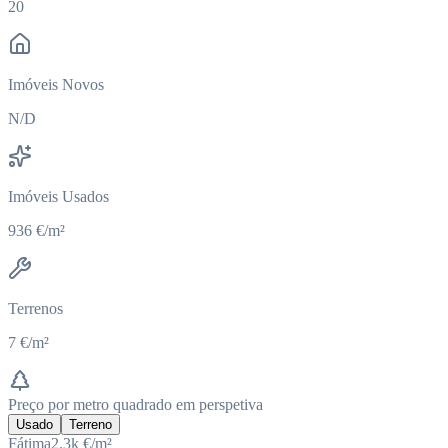
20
Imóveis Novos
N/D
Imóveis Usados
936 €/m²
Terrenos
7 €/m²
Preço por metro quadrado em perspetiva
Usado
Terreno
Fátima
2.3k
€/m²