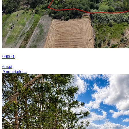
9900 €
era.pt
Anunciado ...