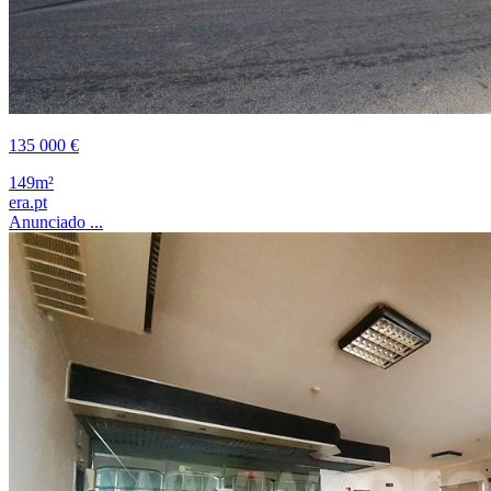
135 000 €
149m²
era.pt
Anunciado ...