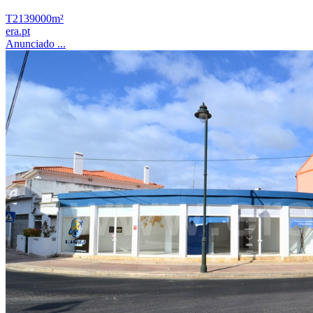
T2
139000m²
era.pt
Anunciado ...