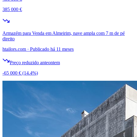
385 000 €
Armazém para Venda em Almeirim, nave ampla com 7 m de pé
direito
htailors.com
·
Publicado há 11 meses
Preço reduzido anteontem
-65 000 €
(14.4%)