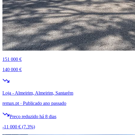
151 000 €
140 000 €
Loja - Almeirim, Almeirim, Santarém
remax.pt
·
Publicado ano passado
Preço reduzido há 8 dias
-11 000 €
(7.3%)