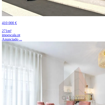
410 000 €
271m²
imoescala.pt
Anunciado ...