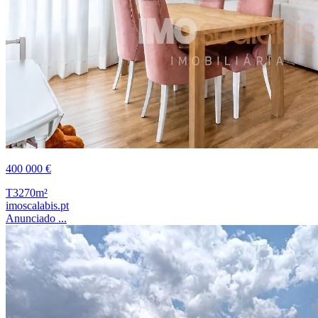
400 000 €
T3
270m²
imoscalabis.pt
Anunciado ...