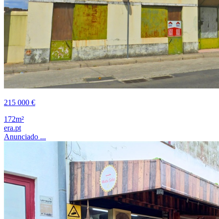
215 000 €
172m²
era.pt
Anunciado ...