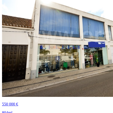
550 000 €
804m²