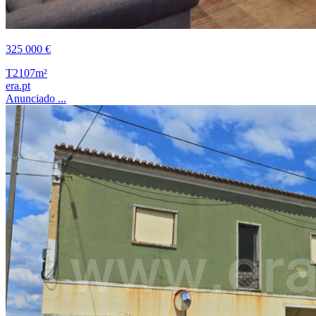
325 000 €
T2
107m²
era.pt
Anunciado ...