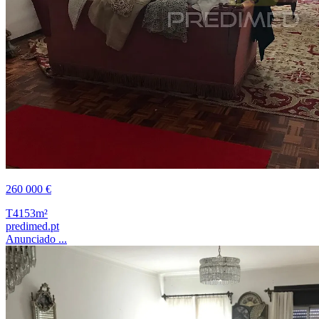
260 000 €
T4
153m²
predimed.pt
Anunciado ...