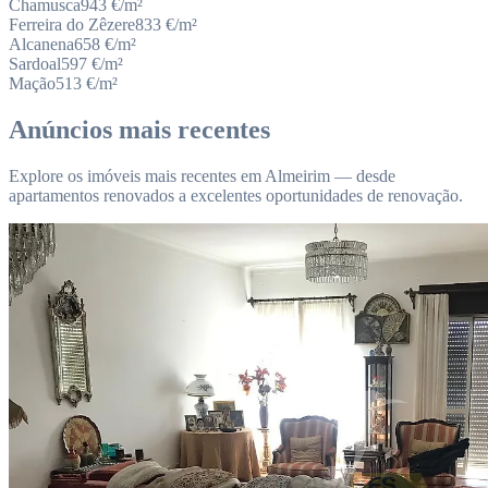
Chamusca
943
€/m²
Ferreira do Zêzere
833
€/m²
Alcanena
658
€/m²
Sardoal
597
€/m²
Mação
513
€/m²
Anúncios mais recentes
Explore os imóveis mais recentes em Almeirim — desde
apartamentos renovados a excelentes oportunidades de renovação.