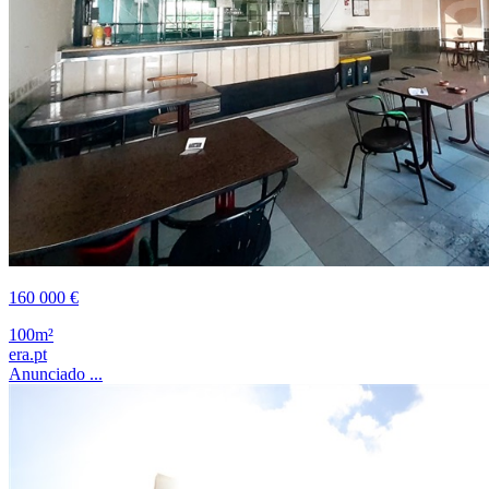
160 000 €
100m²
era.pt
Anunciado ...