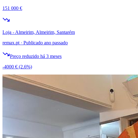
151 000 €
Loja - Almeirim, Almeirim, Santarém
remax.pt
·
Publicado ano passado
Preço reduzido há 3 meses
-4000 €
(2.6%)