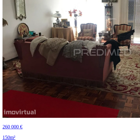
260 000 €
150m²