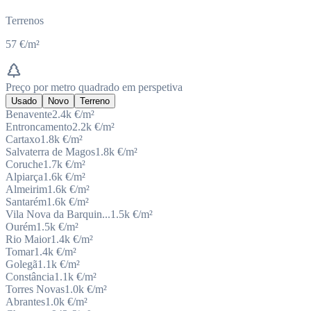
Terrenos
57 €/m²
Preço por metro quadrado em perspetiva
Usado
Novo
Terreno
Benavente
2.4k
€/m²
Entroncamento
2.2k
€/m²
Cartaxo
1.8k
€/m²
Salvaterra de Magos
1.8k
€/m²
Coruche
1.7k
€/m²
Alpiarça
1.6k
€/m²
Almeirim
1.6k
€/m²
Santarém
1.6k
€/m²
Vila Nova da Barquin...
1.5k
€/m²
Ourém
1.5k
€/m²
Rio Maior
1.4k
€/m²
Tomar
1.4k
€/m²
Golegã
1.1k
€/m²
Constância
1.1k
€/m²
Torres Novas
1.0k
€/m²
Abrantes
1.0k
€/m²