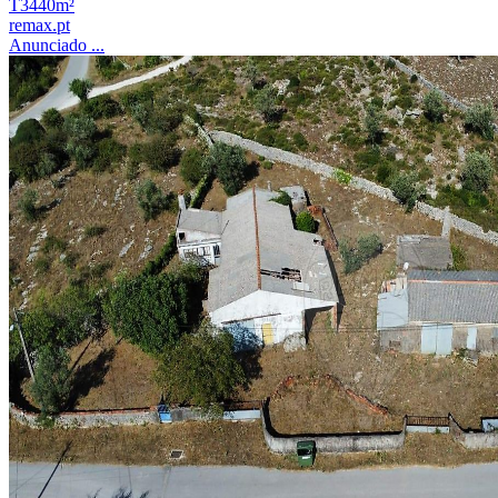
T3
440m²
remax.pt
Anunciado ...