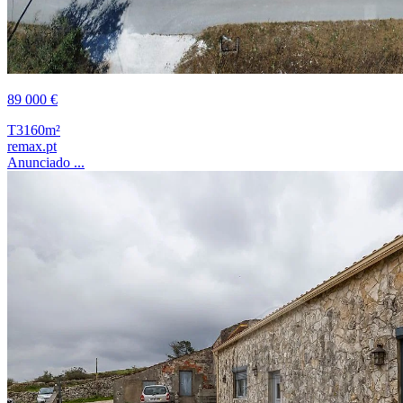
89 000 €
T3
160m²
remax.pt
Anunciado ...