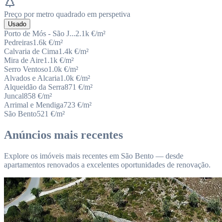
Preço por metro quadrado em perspetiva
Usado
Porto de Mós - São J...
2.1k
€/m²
Pedreiras
1.6k
€/m²
Calvaria de Cima
1.4k
€/m²
Mira de Aire
1.1k
€/m²
Serro Ventoso
1.0k
€/m²
Alvados e Alcaria
1.0k
€/m²
Alqueidão da Serra
871
€/m²
Juncal
858
€/m²
Arrimal e Mendiga
723
€/m²
São Bento
521
€/m²
Anúncios mais recentes
Explore os imóveis mais recentes em São Bento — desde
apartamentos renovados a excelentes oportunidades de renovação.