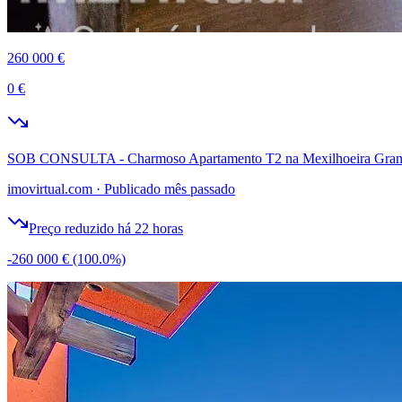
260 000 €
0 €
SOB CONSULTA - Charmoso Apartamento T2 na Mexilhoeira Grand
imovirtual.com
·
Publicado mês passado
Preço reduzido há 22 horas
-260 000 €
(100.0%)