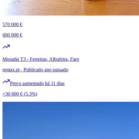
570 000 €
600 000 €
Moradia T3 - Ferreiras, Albufeira, Faro
remax.pt
·
Publicado ano passado
Preço aumentado há 11 dias
+30 000 €
(5.3%)