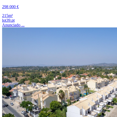
298 000 €
215m²
lot39.pt
Anunciado ...