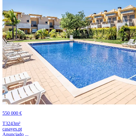
550 000 €
T3
243m²
casayes.pt
Anunciado ...