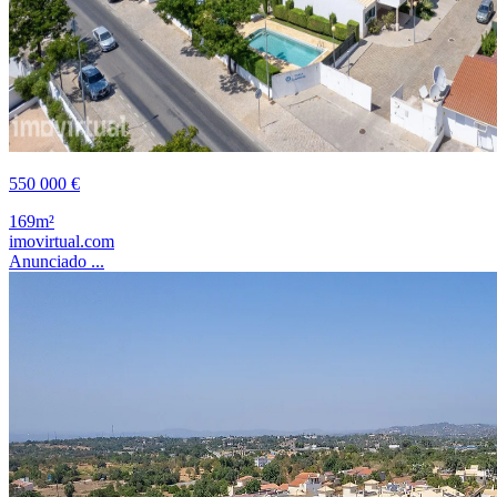
550 000 €
169m²
imovirtual.com
Anunciado ...