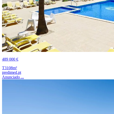
489 000 €
T3
108m²
predimed.pt
Anunciado ...