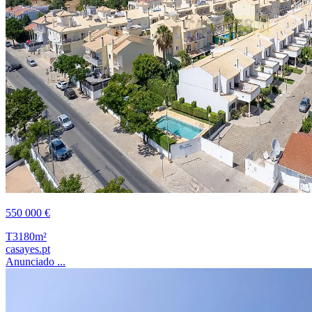
550 000 €
T3
180m²
casayes.pt
Anunciado ...