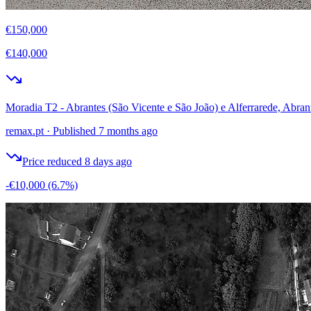
€150,000
€140,000
Moradia T2 - Abrantes (São Vicente e São João) e Alferrarede, Abran
remax.pt
·
Published 7 months ago
Price reduced 8 days ago
-€10,000
(6.7%)