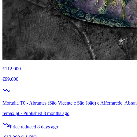
€112,000
€99,000
Moradia T0 - Abrantes (São Vicente e São João) e Alferrarede, Abran
remax.pt
·
Published 8 months ago
Price reduced 8 days ago