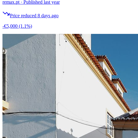
remax.pt
·
Published last year
Price reduced 8 days ago
-€5,000
(1.1%)