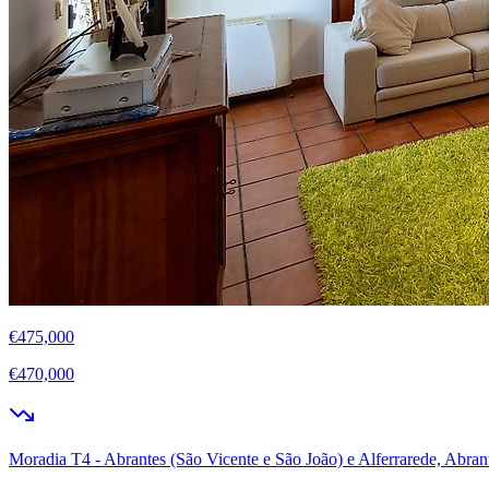
€475,000
€470,000
Moradia T4 - Abrantes (São Vicente e São João) e Alferrarede, Abran