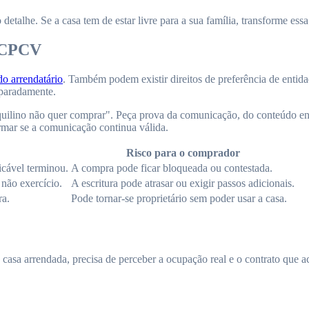
 detalhe. Se a casa tem de estar livre para a sua família, transforme es
o CPCV
do arrendatário
. Também podem existir direitos de preferência de entida
eparadamente.
uilino não quer comprar". Peça prova da comunicação, do conteúdo env
rmar se a comunicação continua válida.
Risco para o comprador
icável terminou.
A compra pode ficar bloqueada ou contestada.
não exercício.
A escritura pode atrasar ou exigir passos adicionais.
ra.
Pode tornar-se proprietário sem poder usar a casa.
casa arrendada, precisa de perceber a ocupação real e o contrato que