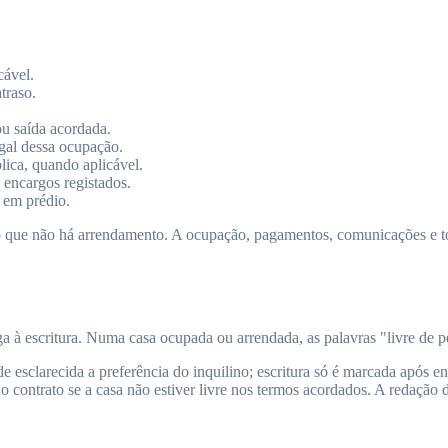
cável.
traso.
u saída acordada.
egal dessa ocupação.
lica, quando aplicável.
 encargos registados.
 em prédio.
o que não há arrendamento. A ocupação, pagamentos, comunicações e tol
à escritura. Numa casa ocupada ou arrendada, as palavras "livre de pess
 esclarecida a preferência do inquilino; escritura só é marcada após en
ontrato se a casa não estiver livre nos termos acordados. A redação dev