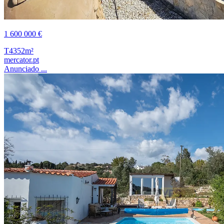
1 600 000 €
T4
352m²
mercator.pt
Anunciado ...