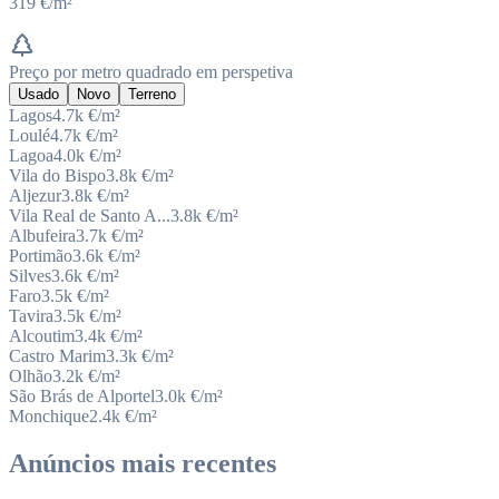
319 €/m²
Preço por metro quadrado em perspetiva
Usado
Novo
Terreno
Lagos
4.7k
€/m²
Loulé
4.7k
€/m²
Lagoa
4.0k
€/m²
Vila do Bispo
3.8k
€/m²
Aljezur
3.8k
€/m²
Vila Real de Santo A...
3.8k
€/m²
Albufeira
3.7k
€/m²
Portimão
3.6k
€/m²
Silves
3.6k
€/m²
Faro
3.5k
€/m²
Tavira
3.5k
€/m²
Alcoutim
3.4k
€/m²
Castro Marim
3.3k
€/m²
Olhão
3.2k
€/m²
São Brás de Alportel
3.0k
€/m²
Monchique
2.4k
€/m²
Anúncios mais recentes