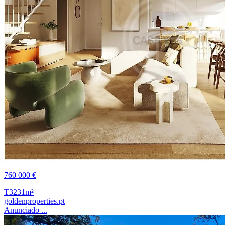
760 000 €
T3
231m²
goldenproperties.pt
Anunciado ...