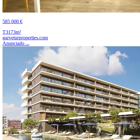
585 000 €
T3
173m²
garveturproperties.com
Anunciado ...