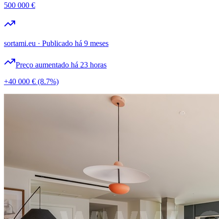
500 000 €
sortami.eu
·
Publicado há 9 meses
Preço aumentado há 23 horas
+40 000 €
(8.7%)