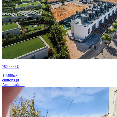
795 000 €
T4
389m²
cluttons.pt
Anunciado ...