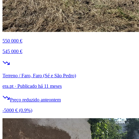
550 000 €
545 000 €
Terreno / Faro, Faro (Sé e São Pedro)
era.pt
·
Publicado há 11 meses
Preço reduzido anteontem
-5000 €
(0.9%)