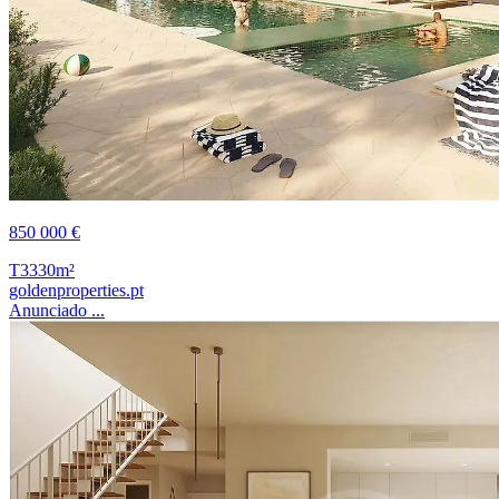
850 000 €
T3
330m²
goldenproperties.pt
Anunciado ...