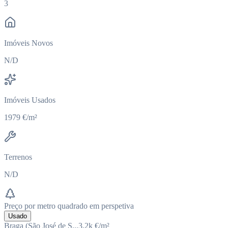
3
Imóveis Novos
N/D
Imóveis Usados
1979 €/m²
Terrenos
N/D
Preço por metro quadrado em perspetiva
Usado
Braga (São José de S...
3.2k
€/m²