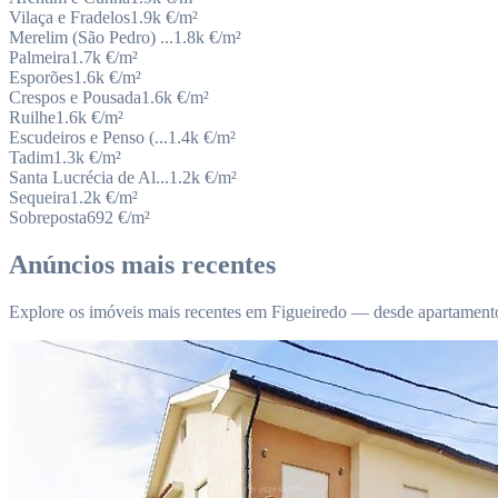
Vilaça e Fradelos
1.9k
€/m²
Merelim (São Pedro) ...
1.8k
€/m²
Palmeira
1.7k
€/m²
Esporões
1.6k
€/m²
Crespos e Pousada
1.6k
€/m²
Ruilhe
1.6k
€/m²
Escudeiros e Penso (...
1.4k
€/m²
Tadim
1.3k
€/m²
Santa Lucrécia de Al...
1.2k
€/m²
Sequeira
1.2k
€/m²
Sobreposta
692
€/m²
Anúncios mais recentes
Explore os imóveis mais recentes em Figueiredo — desde apartamento