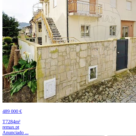
489 000 €
T7
284m²
remax.pt
Anunciado ...