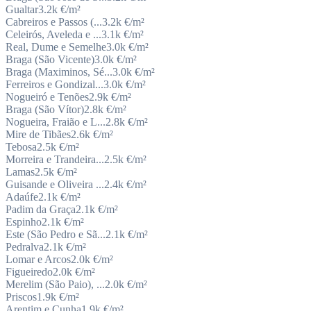
Gualtar
3.2k
€/m²
Cabreiros e Passos (...
3.2k
€/m²
Celeirós, Aveleda e ...
3.1k
€/m²
Real, Dume e Semelhe
3.0k
€/m²
Braga (São Vicente)
3.0k
€/m²
Braga (Maximinos, Sé...
3.0k
€/m²
Ferreiros e Gondizal...
3.0k
€/m²
Nogueiró e Tenões
2.9k
€/m²
Braga (São Vítor)
2.8k
€/m²
Nogueira, Fraião e L...
2.8k
€/m²
Mire de Tibães
2.6k
€/m²
Tebosa
2.5k
€/m²
Morreira e Trandeira...
2.5k
€/m²
Lamas
2.5k
€/m²
Guisande e Oliveira ...
2.4k
€/m²
Adaúfe
2.1k
€/m²
Padim da Graça
2.1k
€/m²
Espinho
2.1k
€/m²
Este (São Pedro e Sã...
2.1k
€/m²
Pedralva
2.1k
€/m²
Lomar e Arcos
2.0k
€/m²
Figueiredo
2.0k
€/m²
Merelim (São Paio), ...
2.0k
€/m²
Priscos
1.9k
€/m²
Arentim e Cunha
1.9k
€/m²